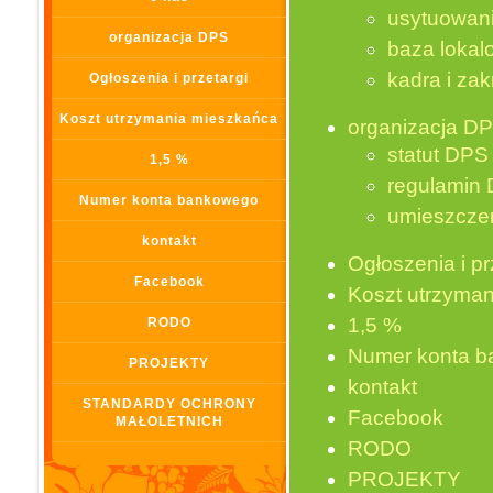
usytuowan
organizacja DPS
baza lokal
kadra i zak
Ogłoszenia i przetargi
Koszt utrzymania mieszkańca
organizacja D
statut DPS
1,5 %
regulamin
Numer konta bankowego
umieszcze
kontakt
Ogłoszenia i pr
Facebook
Koszt utrzyma
1,5 %
RODO
Numer konta 
PROJEKTY
kontakt
STANDARDY OCHRONY
Facebook
MAŁOLETNICH
RODO
PROJEKTY