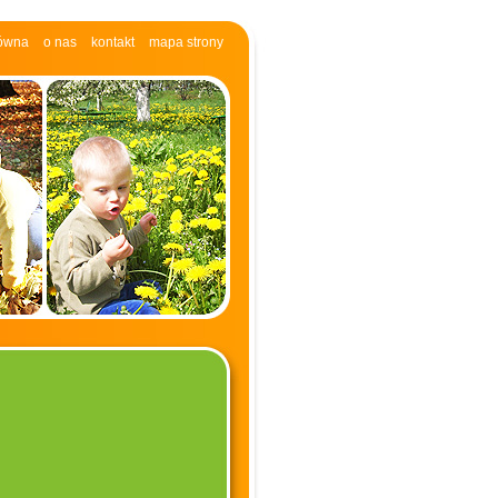
łówna
o nas
kontakt
mapa strony