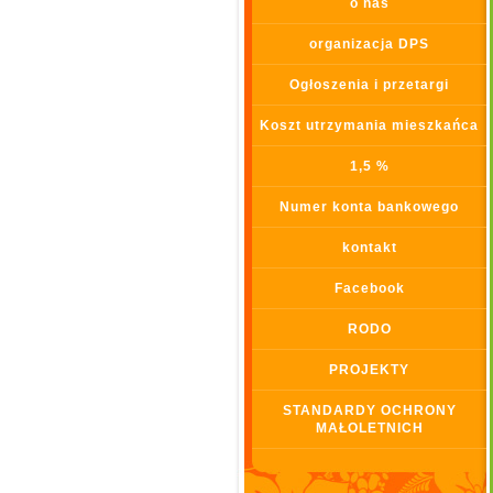
o nas
organizacja DPS
Ogłoszenia i przetargi
Koszt utrzymania mieszkańca
1,5 %
Numer konta bankowego
kontakt
Facebook
RODO
PROJEKTY
STANDARDY OCHRONY
MAŁOLETNICH