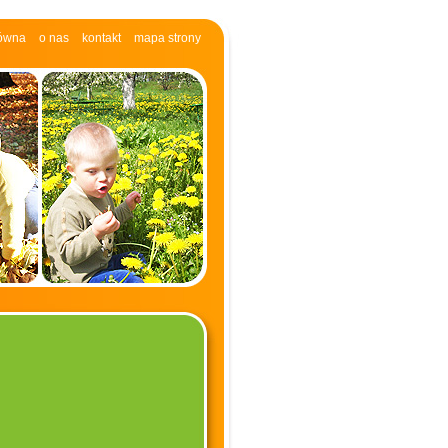
łówna
o nas
kontakt
mapa strony