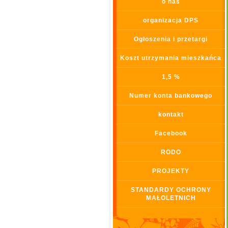
o nas
organizacja DPS
Ogłoszenia i przetargi
Koszt utrzymania mieszkańca
1,5 %
Numer konta bankowego
kontakt
Facebook
RODO
PROJEKTY
STANDARDY OCHRONY
MAŁOLETNICH