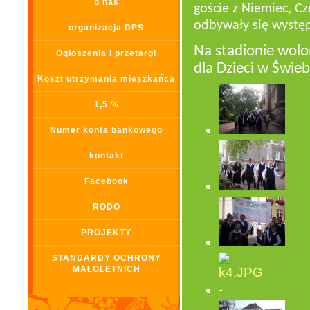
o nas
goście z Niemiec, Cz
odbywały się występ
organizacja DPS
Na stadionie wolo
Ogłoszenia i przetargi
dla Dzieci w Świe
Koszt utrzymania mieszkańca
1,5 %
Numer konta bankowego
kontakt
Facebook
RODO
PROJEKTY
STANDARDY OCHRONY
MAŁOLETNICH